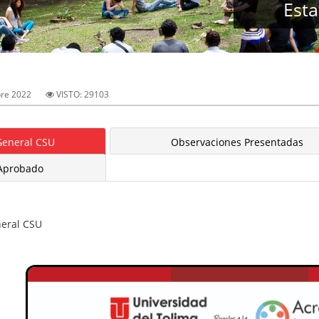
Esta
re 2022
VISTO: 29103
General CSU
Observaciones Presentadas
 Aprobado
neral CSU